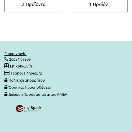
LED Λάμπες G4
Επιδαπέδια Alien Design
Φωτιστικά Οδικού Δικτύου
Ραγοϋλικό Ταινιών LED
2 Προϊόντα
1 Προϊόν
Φωτιστικά Μπάνιου-Πινάκων
Καλύματα για προφίλ Αλουμινίου
Φωτιστικά Ντουλαπιών-Ντουλάπας
Φωτάκια Νυκτός
Επικοινωνία
26654 09309
Επικοινωνία
Τρόποι Πληρωμής
Πολιτική απορρήτου
Όροι και Προϋποθέσεις
Δήλωση Προσβασιμότητας ΑΜΕΑ