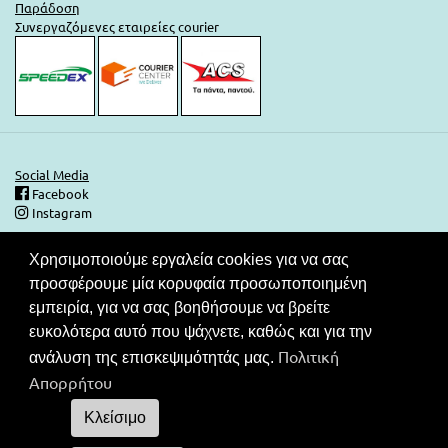
Παράδοση
Συνεργαζόμενες εταιρείες courier
Social Media
Facebook
Instagram
Χρησιμοποιούμε εργαλεία cookies για να σας
0
Ασφάλεια Συναλλαγών
προσφέρουμε μία κορυφαία προσωποποιημένη
Στις τιμές του καταλόγου μας περιλαμβάνεται ΦΠΑ. Ο καταναλωτής
εμπειρία, για να σας βοηθήσουμε να βρείτε
έχει το δικαίωμα να μην πληρώσει εάν δεν λάβει το νόμιμο
ευκολότερα αυτό που ψάχνετε, καθώς και για την
παραστατικό στοιχείο (απόδειξη ή τιμολόγιο).Συνεργαζόμενες
Πολιτική
τράπεζες για τις συναλλαγές σας.
ανάλυση της επισκεψιμότητάς μας.
Απορρήτου