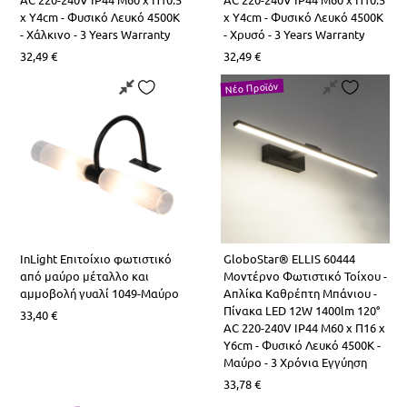
LED Λάμπες G4
Επιδαπέδια Alien Design
Φωτιστικά Οδικού Δικτύου
Ραγοϋλικό Ταινιών LED
x Υ4cm - Φυσικό Λευκό 4500K
x Υ4cm - Φυσικό Λευκό 4500K
- Χάλκινο - 3 Years Warranty
- Χρυσό - 3 Years Warranty
32,49
€
32,49
€
Φωτιστικά Μπάνιου-Πινάκων
Καλύματα για προφίλ Αλουμινίου
Νέο Προϊόν
Φωτιστικά Ντουλαπιών-Ντουλάπας
Φωτάκια Νυκτός
InLight Επιτοίχιο φωτιστικό
GloboStar® ELLIS 60444
από μαύρο μέταλλο και
Μοντέρνο Φωτιστικό Τοίχου -
αμμοβολή γυαλί 1049-Μαύρο
Απλίκα Καθρέπτη Μπάνιου -
Πίνακα LED 12W 1400lm 120°
33,40
€
AC 220-240V IP44 Μ60 x Π16 x
Υ6cm - Φυσικό Λευκό 4500K -
Μαύρο - 3 Χρόνια Εγγύηση
33,78
€