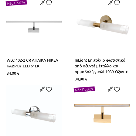
Νέο Προϊόν
WLC 402-2 CR ΑΠΛΙΚΑ ΝΙΚΕΛ
InLight Επιτοίχιο φωτιστικό
ΚΑΔΡΟΥ LED 61EK
από οξυντέ μέταλλο και
αμμοβολή γυαλί 1039-Οξυντέ
34,00
€
34,90
€
Νέο Προϊόν