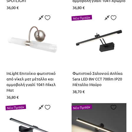
SPOTLIGHT
αμμοβολή γυαλί 1041-Χρώμιο
36,00
€
36,80
€
Νέο Προϊόν
InLight Επιτοίχιο φωτιστικό
Φωτιστικό Σαλονιού Απλίκα
από νίκελ ματ μέταλλο και
Sara LED 8W CCT 700lm IP20
αμμοβολή γυαλί 1041-Νίκελ
Μέταλλο Μαύρο
Ματ
38,70
€
36,80
€
Νέο Προϊόν
Νέο Προϊόν