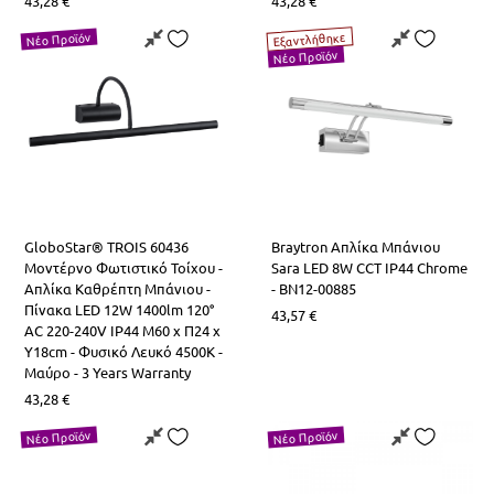
43,28
€
43,28
€
Εξαντλήθηκε
Νέο Προϊόν
Νέο Προϊόν
GloboStar® TROIS 60436
Braytron Απλίκα Μπάνιου
Μοντέρνο Φωτιστικό Τοίχου -
Sara LED 8W CCT IP44 Chrome
Απλίκα Καθρέπτη Μπάνιου -
- BN12-00885
Πίνακα LED 12W 1400lm 120°
43,57
€
AC 220-240V IP44 Μ60 x Π24 x
Υ18cm - Φυσικό Λευκό 4500K -
Μαύρο - 3 Years Warranty
43,28
€
Νέο Προϊόν
Νέο Προϊόν