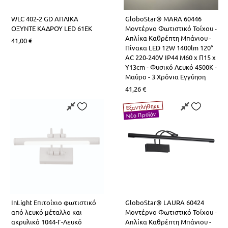
WLC 402-2 GD ΑΠΛΙΚΑ
GloboStar® MARA 60446
ΟΞΥΝΤΕ ΚΑΔΡΟΥ LED 61EK
Μοντέρνο Φωτιστικό Τοίχου -
Απλίκα Καθρέπτη Μπάνιου -
41,00
€
Πίνακα LED 12W 1400lm 120°
AC 220-240V IP44 Μ60 x Π15 x
Υ13cm - Φυσικό Λευκό 4500K -
Μαύρο - 3 Χρόνια Εγγύηση
41,26
€
Εξαντλήθηκε
Νέο Προϊόν
InLight Επιτοίχιο φωτιστικό
GloboStar® LAURA 60424
από λευκό μέταλλο και
Μοντέρνο Φωτιστικό Τοίχου -
ακρυλικό 1044-Γ-Λευκό
Απλίκα Καθρέπτη Μπάνιου -