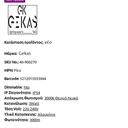
LED Λάμπες G4
Επιδαπέδια Alien Design
Φωτιστικά Οδικού Δικτύου
Ραγοϋλικό Ταινιών LED
Φωτιστικά Μπάνιου-Πινάκων
Καλύματα για προφίλ Αλουμινίου
Φωτιστικά Ντουλαπιών-Ντουλάπας
νέο
Κατάσταση προϊόντος:
Φωτάκια Νυκτός
Gekas
Μάρκα:
SKU Νο.:
40-900270
MPN:
Pico
Barcode:
5212015933944
Dimmable:
Ναι
IP Στεγανότητα:
IP54
Απόχρωση Φωτισμού:
3000k Θερμό Λευκό
Κατανάλωση:
3Watt
Τάση Volt:
220-240V
Υλικό Κατασκευης:
Αλουμίνιο
Φωτεινότητα:
300lm