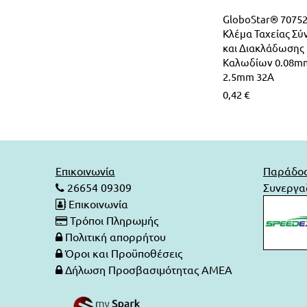
LED Λάμπες G4
Επιδαπέδια Alien Design
Φωτιστικά Οδικού Δικτύου
Ραγοϋλικό Ταινιών LED
GloboStar® 70752
Κλέμα Ταχείας Σύ
Φωτιστικά Μπάνιου-Πινάκων
Καλύματα για προφίλ Αλουμινίου
και Διακλάδωσης
Καλωδίων 0.08m
2.5mm 32A
Φωτιστικά Ντουλαπιών-Ντουλάπας
0,42
€
Φωτάκια Νυκτός
Επικοινωνία
Παράδο
26654 09309
Συνεργαζ
Επικοινωνία
Τρόποι Πληρωμής
Πολιτική απορρήτου
Όροι και Προϋποθέσεις
Δήλωση Προσβασιμότητας ΑΜΕΑ