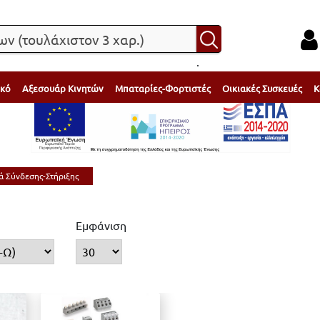
.
ικό
Αξεσουάρ Κινητών
Μπαταρίες-Φορτιστές
Οικιακές Συσκευές
Κ
ά Σύνδεσης-Στήριξης
Εμφάνιση