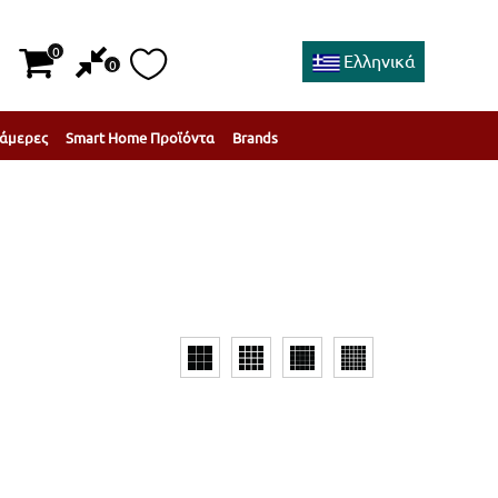
0
Ελληνικά
0
άμερες
Smart Home Προϊόντα
Brands