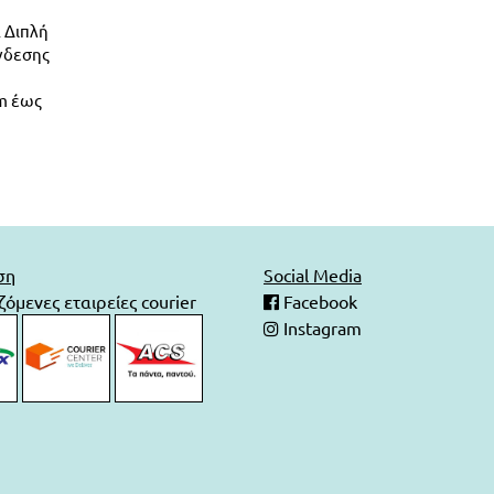
 Διπλή
νδεσης
m έως
ση
Social Media
όμενες εταιρείες courier
Facebook
Instagram