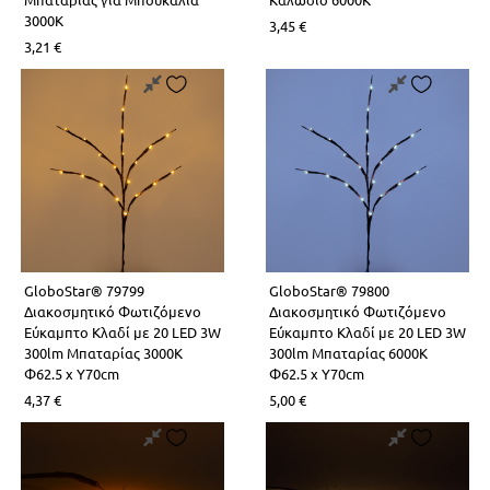
LED Λάμπες G4
Επιδαπέδια Alien Design
Φωτιστικά Οδικού Δικτύου
Ραγοϋλικό Ταινιών LED
3000K
3,45
€
3,21
€
Φωτιστικά Μπάνιου-Πινάκων
Καλύματα για προφίλ Αλουμινίου
Φωτιστικά Ντουλαπιών-Ντουλάπας
Φωτάκια Νυκτός
GloboStar® 79799
GloboStar® 79800
Διακοσμητικό Φωτιζόμενο
Διακοσμητικό Φωτιζόμενο
Εύκαμπτο Κλαδί με 20 LED 3W
Εύκαμπτο Κλαδί με 20 LED 3W
300lm Μπαταρίας 3000K
300lm Μπαταρίας 6000K
Φ62.5 x Υ70cm
Φ62.5 x Υ70cm
4,37
€
5,00
€