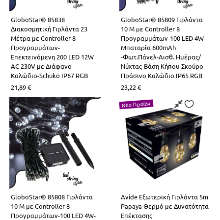
GloboStar® 85838
GloboStar® 85809 Γιρλάντα
Διακοσμητική Γιρλάντα 23
10 Μ με Controller 8
Μέτρα με Controller 8
Προγραμμάτων-100 LED 4W-
Προγραμμάτων-
Μπαταρία 600mAh
Επεκτεινόμενη 200 LED 12W
-Φωτ.Πάνελ-Αισθ. Ημέρας/
AC 230V με Διάφανο
Νύχτας-Βάση Κήπου-Σκούρο
Καλώδιο-Schuko IP67 RGB
Πράσινο Καλώδιο IP65 RGB
21,89
€
23,22
€
Νέο Προϊόν
GloboStar® 85808 Γιρλάντα
Avide Εξωτερική Γιρλάντα 5m
10 Μ με Controller 8
Papaya Θερμό με Δυνατότητα
Προγραμμάτων-100 LED 4W-
Επέκτασης