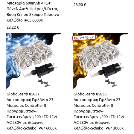
Μπαταρία 600mAh -Φωτ.
23,90
€
Πάνελ-Αισθ. Ημέρας/Νύχτας-
Βάση Κήπου-Σκούρο Πράσινο
Καλώδιο IP65 6000K
23,22
€
Εξαντλήθηκε
GloboStar® 85837
GloboStar® 85836
Διακοσμητική Γιρλάντα 23
Διακοσμητική Γιρλάντα 23
Μέτρα με Controller 8
Μέτρα με Controller 8
Προγραμμάτων-
Προγραμμάτων-
Επεκτεινόμενη 200 LED 12W
Επεκτεινόμενη 200 LED 12W
AC 230V με Διάφανο
AC 230V με Διάφανο
Καλώδιο-Schuko IP67 6000K
Καλώδιο-Schuko IP67 3000K