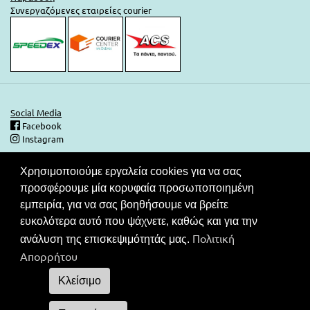
Συνεργαζόμενες εταιρείες courier
Social Media
Facebook
Instagram
Χρησιμοποιούμε εργαλεία cookies για να σας
Ασφάλεια Συναλλαγών
προσφέρουμε μία κορυφαία προσωποποιημένη
Στις τιμές του καταλόγου μας περιλαμβάνεται ΦΠΑ. Ο καταναλωτής
εμπειρία, για να σας βοηθήσουμε να βρείτε
έχει το δικαίωμα να μην πληρώσει εάν δεν λάβει το νόμιμο
ευκολότερα αυτό που ψάχνετε, καθώς και για την
παραστατικό στοιχείο (απόδειξη ή τιμολόγιο).Συνεργαζόμενες
Πολιτική
τράπεζες για τις συναλλαγές σας.
ανάλυση της επισκεψιμότητάς μας.
Απορρήτου