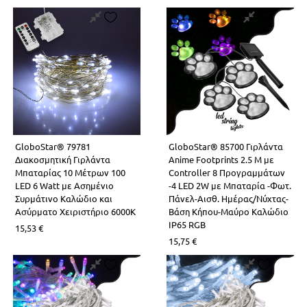
GloboStar® 79781
GloboStar® 85700 Γιρλάντα
Διακοσμητική Γιρλάντα
Anime Footprints 2.5 Μ με
Μπαταρίας 10 Μέτρων 100
Controller 8 Προγραμμάτων
LED 6 Watt με Ασημένιο
-4 LED 2W με Μπαταρία -Φωτ.
Συρμάτινο Καλώδιο και
Πάνελ-Αισθ. Ημέρας/Νύχτας-
Ασύρματο Χειριστήριο 6000K
Βάση Κήπου-Μαύρο Καλώδιο
IP65 RGB
15,53
€
15,75
€