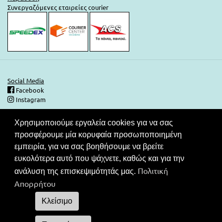
Συνεργαζόμενες εταιρείες courier
Social Media
Facebook
Instagram
Χρησιμοποιούμε εργαλεία cookies για να σας
0
Ασφάλεια Συναλλαγών
προσφέρουμε μία κορυφαία προσωποποιημένη
Στις τιμές του καταλόγου μας περιλαμβάνεται ΦΠΑ. Ο καταναλωτής
εμπειρία, για να σας βοηθήσουμε να βρείτε
έχει το δικαίωμα να μην πληρώσει εάν δεν λάβει το νόμιμο
ευκολότερα αυτό που ψάχνετε, καθώς και για την
παραστατικό στοιχείο (απόδειξη ή τιμολόγιο).Συνεργαζόμενες
Πολιτική
τράπεζες για τις συναλλαγές σας.
ανάλυση της επισκεψιμότητάς μας.
Απορρήτου