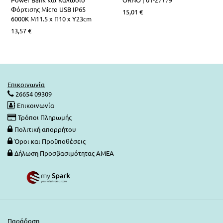
LED Λάμπες G4
Επιδαπέδια Alien Design
Φωτιστικά Οδικού Δικτύου
Ραγοϋλικό Ταινιών LED
Φόρτισης Micro USB IP65
15,01
€
6000K Μ11.5 x Π10 x Υ23cm
13,57
€
Φωτιστικά Μπάνιου-Πινάκων
Καλύματα για προφίλ Αλουμινίου
Φωτιστικά Ντουλαπιών-Ντουλάπας
Φωτάκια Νυκτός
Επικοινωνία
26654 09309
Επικοινωνία
Τρόποι Πληρωμής
Πολιτική απορρήτου
Όροι και Προϋποθέσεις
Δήλωση Προσβασιμότητας ΑΜΕΑ
Παράδοση