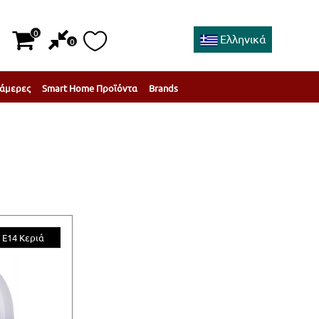
0
Ελληνικά
0
άμερες
Smart Home Προϊόντα
Brands
 Ε14 Κεριά