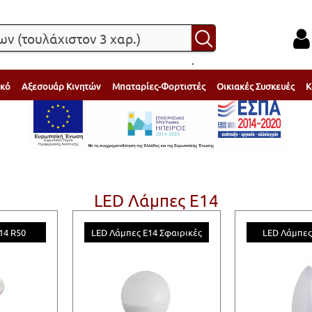
.
ικό
Αξεσουάρ Κινητών
Μπαταρίες-Φορτιστές
Οικιακές Συσκευές
Κ
LED Λάμπες Ε14
14 R50
LED Λάμπες E14 Σφαιρικές
LED Λάμπες