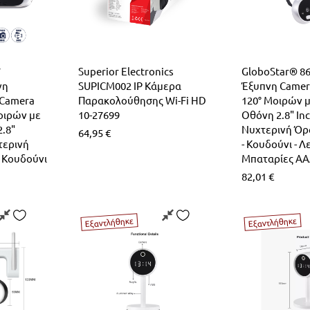
7
Superior Electronics
GloboStar® 8
νη
SUPICM002 IP Κάμερα
Έξυπνη Camer
 Camera
Παρακολούθησης Wi-Fi HD
120° Μοιρών 
οιρών με
10-27699
Οθόνη 2.8" Inc
.8"
Νυχτερινή Όρ
64,95
€
χτερινή
- Κουδούνι - Λ
- Κουδούνι
Μπαταρίες A
82,01
€
Εξαντλήθηκε
Εξαντλήθηκε