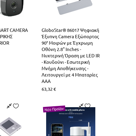
MART CAMERA
GloboStar® 86017 Ψηφιακή
ΕΡΙΚΗΣ
Έξυπνη Camera Εξώπορτας
RIOR
90° Μοιρών με Έγχρωμη
Οθόνη 2.8" Inches -
Νυχτερινή Όραση με LED IR
- Κουδούνι - Εσωτερική
Μνήμη Αποθήκευσης -
Λειτουργεί με 4 Μπαταρίες
AAA
63,32
€
Νέο Προϊόν