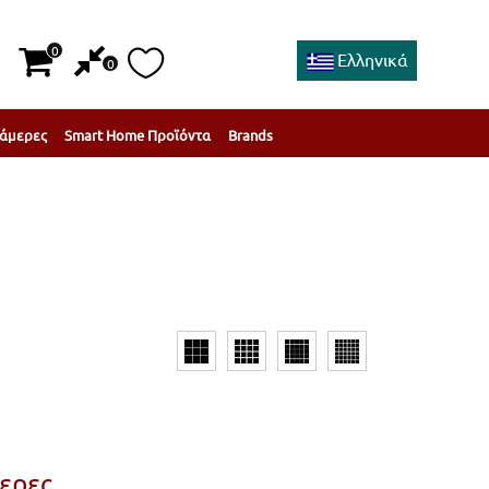
0
Ελληνικά
0
άμερες
Smart Home Προϊόντα
Brands
ερες