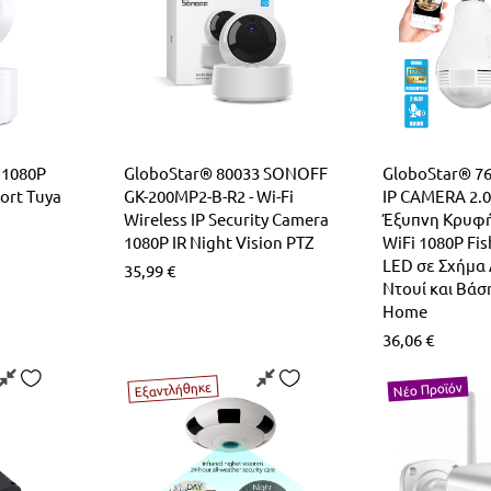
 1080P
GloboStar® 80033 SONOFF
GloboStar® 76
ort Tuya
GK-200MP2-B-R2 - Wi-Fi
IP CAMERA 2.0
Wireless IP Security Camera
Έξυπνη Κρυφή
1080P IR Night Vision PTZ
WiFi 1080P Fis
LED σε Σχήμα
35,99
€
Ντουί και Βάσ
Home
36,06
€
Εξαντλήθηκε
Νέο Προϊόν