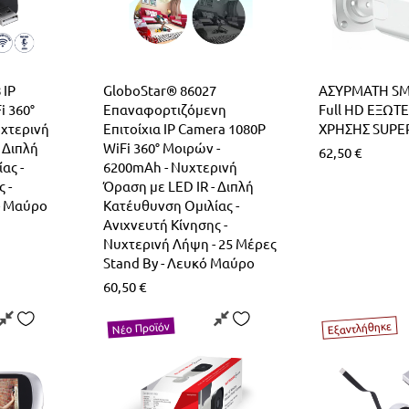
 IP
GloboStar® 86027
ΑΣΥΡΜΑΤΗ S
i 360°
Επαναφορτιζόμενη
Full HD ΕΞΩΤ
υχτερινή
Επιτοίχια IP Camera 1080P
ΧΡΗΣΗΣ SUPE
 Διπλή
WiFi 360° Μοιρών -
62,50
€
ας -
6200mAh - Νυχτερινή
 -
Όραση με LED IR - Διπλή
- Μαύρο
Κατέυθυνση Ομιλίας -
Ανιχνευτή Κίνησης -
Νυχτερινή Λήψη - 25 Μέρες
Stand By - Λευκό Μαύρο
60,50
€
Εξαντλήθηκε
Νέο Προϊόν