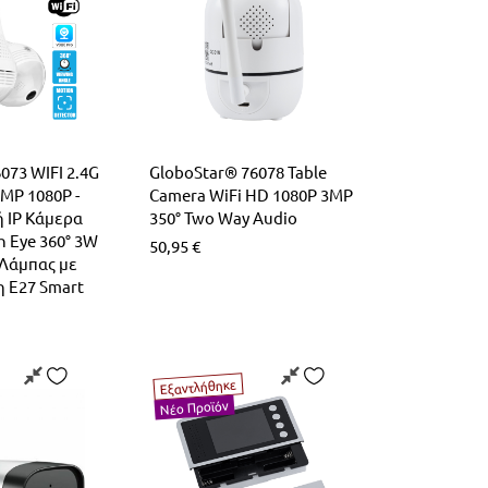
073 WIFI 2.4G
GloboStar® 76078 Table
MP 1080P -
Camera WiFi HD 1080P 3MP
 IP Κάμερα
350° Two Way Audio
h Eye 360° 3W
50,95
€
 Λάμπας με
η E27 Smart
Εξαντλήθηκε
Νέο Προϊόν