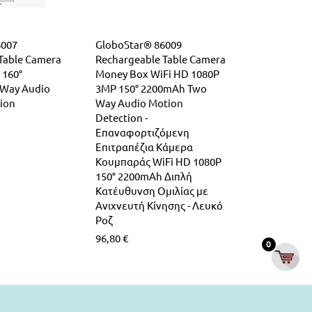
6007
GloboStar® 86009
Table Camera
Rechargeable Table Camera
 160°
Money Box WiFi HD 1080P
Way Audio
3MP 150° 2200mAh Two
ion
Way Audio Motion
Detection -
Επαναφορτιζόμενη
Επιτραπέζια Κάμερα
Κουμπαράς WiFi HD 1080P
150° 2200mAh Διπλή
Κατέυθυνση Ομιλίας με
Ανιχνευτή Κίνησης - Λευκό
Ροζ
96,80
€
0