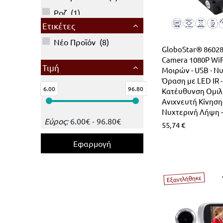
Ροζ
(
1
)
Ετικέτες
Νέο Προϊόν
(
8
)
GloboStar® 86028
Camera 1080P WiF
Τιμή
Μοιρών - USB - Ν
Όραση με LED IR -
6.00
96.80
Κατέυθυνση Ομιλί
Ανιχνευτή Κίνησης
Νυχτερινή Λήψη 
Εύρος:
6.00
€
-
96.80
€
55,74
€
Εξαντλήθηκε