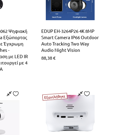
6062 Ψηφιακή
EDUP EH-3264P26 4K 8MP
a Εξώπορτας
Smart Camera IP66 Outdoor
με Έγχρωμη
Auto Tracking Two Way
hes -
Audio Night Vision
αση με LED IR
88,38
€
ειτουργεί με 4
AA
Εξαντλήθηκε