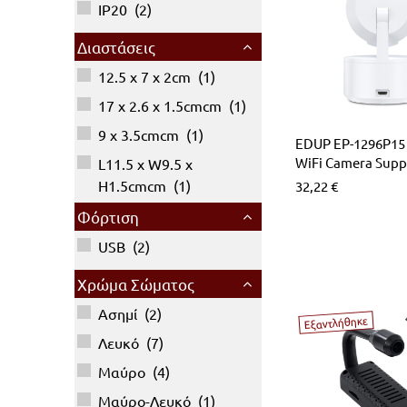
IP20
(
2
)
LED Λάμπες G4
Επιδαπέδια Alien Design
Φωτιστικά Οδικού Δικτύου
Ραγοϋλικό Ταινιών LED
Διαστάσεις
Φωτιστικά Μπάνιου-Πινάκων
Καλύματα για προφίλ Αλουμινίου
12.5 x 7 x 2cm
(
1
)
17 x 2.6 x 1.5cmcm
(
1
)
Φωτιστικά Ντουλαπιών-Ντουλάπας
9 x 3.5cmcm
(
1
)
EDUP EP-1296P15
Φωτάκια Νυκτός
WiFi Camera Supp
L11.5 x W9.5 x
H1.5cmcm
(
1
)
32,22
€
L9.5 x W8.8 x H1.5cm
Φόρτιση
(
1
)
USB
(
2
)
Χρώμα Σώματος
Ασημί
(
2
)
Εξαντλήθηκε
Λευκό
(
7
)
Μαύρο
(
4
)
Μαύρο-Λευκό
(
1
)