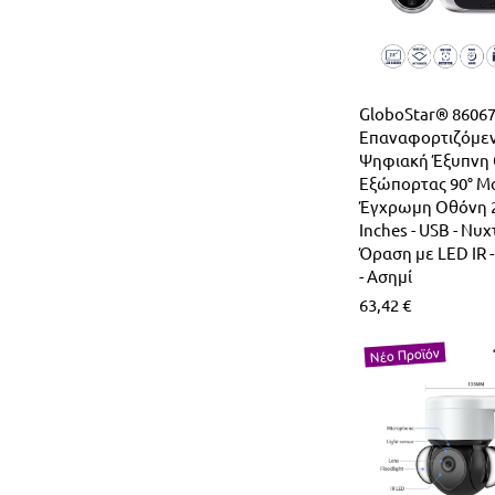
GloboStar® 8606
Επαναφορτιζόμε
Ψηφιακή Έξυπνη
Εξώπορτας 90° Μ
Έγχρωμη Οθόνη 2
Inches - USB - Νυ
Όραση με LED IR 
- Ασημί
63,42
€
Νέο Προϊόν