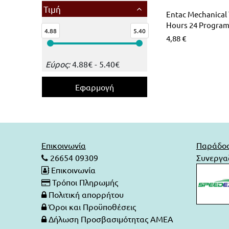
LED Λάμπες G4
Επιδαπέδια Alien Design
Φωτιστικά Οδικού Δικτύου
Ραγοϋλικό Ταινιών LED
Τιμή
Entac Mechanical 
Hours 24 Progra
4.88
5.40
Φωτιστικά Μπάνιου-Πινάκων
Καλύματα για προφίλ Αλουμινίου
4,88
€
Φωτιστικά Ντουλαπιών-Ντουλάπας
Εύρος:
4.88
€
-
5.40
€
Φωτάκια Νυκτός
Επικοινωνία
Παράδο
26654 09309
Συνεργαζ
Επικοινωνία
Τρόποι Πληρωμής
Πολιτική απορρήτου
Όροι και Προϋποθέσεις
Δήλωση Προσβασιμότητας ΑΜΕΑ