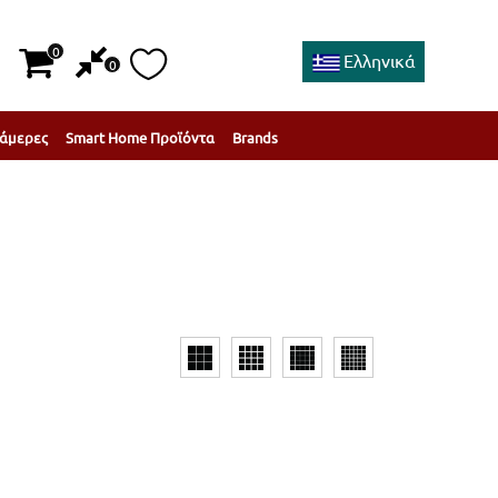
0
Ελληνικά
0
άμερες
Smart Home Προϊόντα
Brands