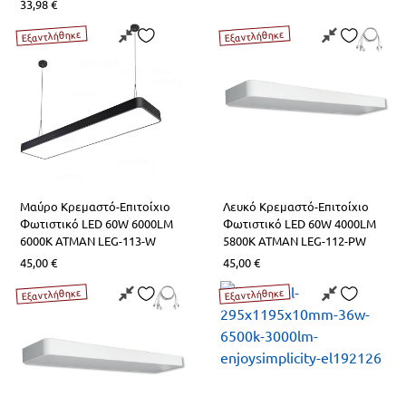
33,98
€
LED Λάμπες G4
Επιδαπέδια Alien Design
Φωτιστικά Οδικού Δικτύου
Ραγοϋλικό Ταινιών LED
Εξαντλήθηκε
Εξαντλήθηκε
Φωτιστικά Μπάνιου-Πινάκων
Καλύματα για προφίλ Αλουμινίου
Φωτιστικά Ντουλαπιών-Ντουλάπας
Φωτάκια Νυκτός
Μαύρο Κρεμαστό-Επιτοίχιο
Λευκό Κρεμαστό-Επιτοίχιο
Φωτιστικό LED 60W 6000LM
Φωτιστικό LED 60W 4000LM
6000Κ ATMAN LEG-113-W
5800Κ ATMAN LEG-112-PW
45,00
€
45,00
€
Εξαντλήθηκε
Εξαντλήθηκε