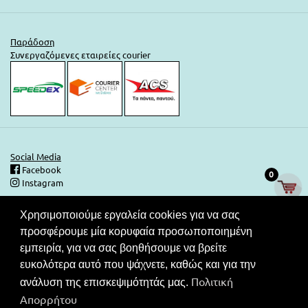
Παράδοση
Συνεργαζόμενες εταιρείες courier
Social Media
Facebook
0
Instagram
Χρησιμοποιούμε εργαλεία cookies για να σας
Ασφάλεια Συναλλαγών
προσφέρουμε μία κορυφαία προσωποποιημένη
Στις τιμές του καταλόγου μας περιλαμβάνεται ΦΠΑ. Ο καταναλωτής
εμπειρία, για να σας βοηθήσουμε να βρείτε
έχει το δικαίωμα να μην πληρώσει εάν δεν λάβει το νόμιμο
ευκολότερα αυτό που ψάχνετε, καθώς και για την
παραστατικό στοιχείο (απόδειξη ή τιμολόγιο).Συνεργαζόμενες
Πολιτική
τράπεζες για τις συναλλαγές σας.
ανάλυση της επισκεψιμότητάς μας.
Απορρήτου