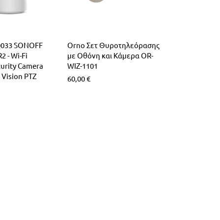
0033 SONOFF
Orno Σετ Θυροτηλεόρασης
 - Wi-Fi
με Οθόνη και Κάμερα OR-
curity Camera
WIZ-1101
 Vision PTZ
60,00
€