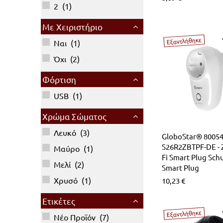
2
(
1
)
Με Χειριστήριο
Εξαντλήθηκε
Ναι
(
1
)
Όχι
(
2
)
Φόρτιση
USB
(
1
)
Χρώμα Σώματος
Λευκό
(
3
)
GloboStar® 8005
S26R2ZBTPF-DE - 
Μαύρο
(
1
)
Fi Smart Plug Sch
Μελί
(
2
)
Smart Plug
Χρυσό
(
1
)
10,23
€
Ετικέτες
Εξαντλήθηκε
Νέο Προϊόν
(
7
)