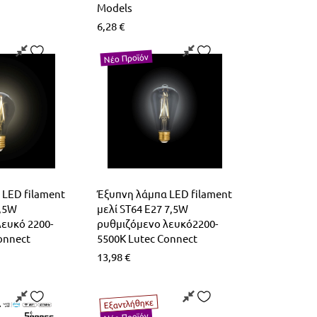
Models
6,28
€
Νέο Προϊόν
 LED filament
Έξυπνη λάμπα LED filament
7,5W
μελί ST64 E27 7,5W
ευκό 2200-
ρυθμιζόμενο λευκό2200-
onnect
5500K Lutec Connect
13,98
€
Εξαντλήθηκε
Νέο Προϊόν