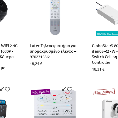
 WIFI 2.4G
Lutec Τηλεχειριστήριο για
GloboStar® 8
1080P -
απομακρυσμένο έλεγχο –
iFan03-R2 - Wi
 Κάμερα
9702315361
Switch Ceiling
Controller
18,24
€
 με
18,31
€
Εξαντλήθηκε
Νέο Προϊόν