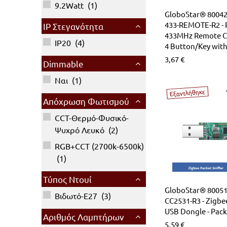
9.2Watt
(
1
)
LED Λάμπες G4
Επιδαπέδια Alien Design
Φωτιστικά Οδικού Δικτύου
Ραγοϋλικό Ταινιών LED
GloboStar® 8004
433-REMOTE-R2 - 
IP Στεγανότητα
Φωτιστικά Μπάνιου-Πινάκων
Καλύματα για προφίλ Αλουμινίου
433MHz Remote Co
IP20
(
4
)
4 Button/Key with
Φωτιστικά Ντουλαπιών-Ντουλάπας
3,67
€
Dimmable
Ναι
(
1
)
Φωτάκια Νυκτός
Εξαντλήθηκε
Απόχρωση Φωτισμού
CCT-Θερμό-Φυσικό-
Ψυχρό Λευκό
(
2
)
RGB+CCT (2700k-6500k)
(
1
)
Τύπος Ντουί
GloboStar® 8005
Βιδωτό-Ε27
(
3
)
CC2531-R3 - Zigbe
USB Dongle - Pack
Αριθμός Λαμπτήρων
5,59
€