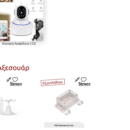
Οικιακή Ασφάλεια (12)
κιακή Ασφάλεια
Αξεσουάρ
Εξαντλήθηκε