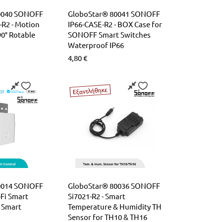
0040 SONOFF
GloboStar® 80041 SONOFF
R2 - Motion
IP66-CASE-R2 - BOX Case for
90° Rotable
SONOFF Smart Switches
Waterproof IP66
4,80
€
Εξαντλήθηκε
0014 SONOFF
GloboStar® 80036 SONOFF
-Fi Smart
Si7021-R2 - Smart
 Smart
Temperature & Humidity TH
Sensor for TH10 & TH16