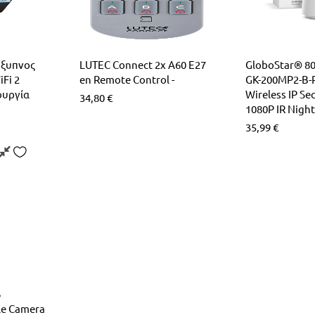
Έξυπνος
LUTEC Connect 2x A60 E27
GloboStar® 8
Fi 2
en Remote Control -
GK-200MP2-B-R2
ουργία
Wireless IP Se
34,80
€
1080P IR Night
35,99
€
6
le Camera