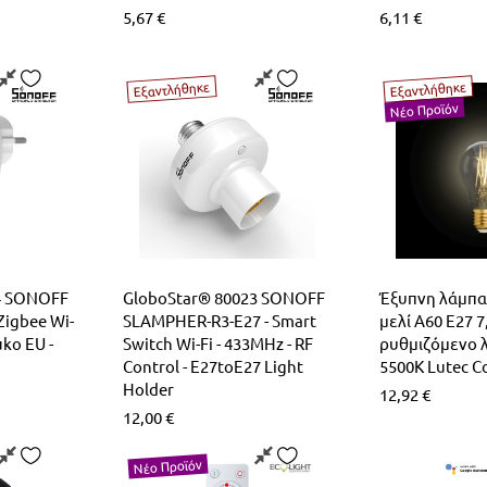
5,67
€
6,11
€
Εξαντλήθηκε
Εξαντλήθηκε
Νέο Προϊόν
4 SONOFF
GloboStar® 80023 SONOFF
Έξυπνη λάμπα
Zigbee Wi-
SLAMPHER-R3-E27 - Smart
μελί A60 E27 
uko EU -
Switch Wi-Fi - 433MHz - RF
ρυθμιζόμενο λ
Control - E27toE27 Light
5500K Lutec C
Holder
12,92
€
12,00
€
Νέο Προϊόν