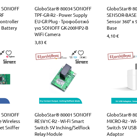
2 SONOFF
GloboStar® 80034 SONOFF
GloboStar® 8
RF
TPF-GR-R2 - Power Supply
SENSOR-BASE-
ntroller
EU-GR Plug - Τροφοδοτικό
Sensor 360° x 
 Battery
για SONOFF GK-200MP2-B
Base
WiFi Camera
4,10
€
3,83
€
Εξαντλήθηκε
Εξαντλήθηκε
1 SONOFF
GloboStar® 80001 SONOFF
GloboStar® 8
e Wireless
RE5V1C-R2 - Wi-Fi Smart
MICRO-R2 - Wi
et Sniffer
Switch 5V Inching/Selflock
Switch 5V USB
Relay Module
Adaptor