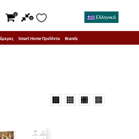
0
Ελληνικά
0
άμερες
Smart Home Προϊόντα
Brands