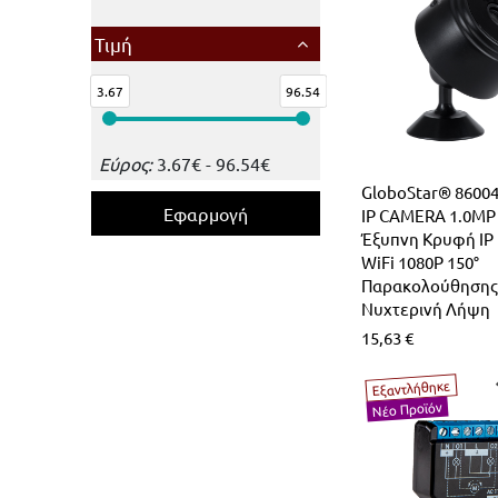
Τιμή
3.67
96.54
Εύρος:
3.67
€
-
96.54
€
GloboStar® 86004
IP CAMERA 1.0MP 
Έξυπνη Κρυφή IP
WiFi 1080P 150°
Παρακολούθησης
Νυχτερινή Λήψη
15,63
€
Εξαντλήθηκε
Νέο Προϊόν