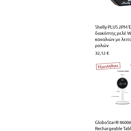
Shelly PLUS 2PM 
διακόπτης ρελέ Wi
καναλιών με λειτ
ρολών
32,12
€
Εξαντλήθηκε
GloboStar® 8600
Rechargeable Tab