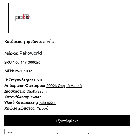
LED Λάμπες G4
Επιδαπέδια Alien Design
Φωτιστικά Οδικού Δικτύου
Ραγοϋλικό Ταινιών LED
Φωτιστικά Μπάνιου-Πινάκων
Καλύματα για προφίλ Αλουμινίου
Φωτιστικά Ντουλαπιών-Ντουλάπας
νέο
Κατάσταση προϊόντος:
Φωτάκια Νυκτός
Pakoworld
Μάρκα:
SKU Νο.:
147-000050
MPN:
PWL-1032
IP Στεγανότητα:
IP20
Απόχρωση Φωτισμού:
3000k Θερμό Λευκό
Διαστάσεις:
35x9x25cm
Κατανάλωση:
7Watt
Υλικό Κατασκευης:
Μέταλλο
Χρώμα Σώματος:
Χρυσό