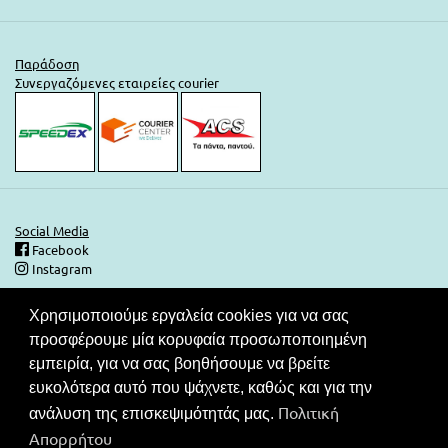
Παράδοση
Συνεργαζόμενες εταιρείες courier
Social Media
Facebook
Instagram
Χρησιμοποιούμε εργαλεία cookies για να σας
Ασφάλεια Συναλλαγών
προσφέρουμε μία κορυφαία προσωποποιημένη
Στις τιμές του καταλόγου μας περιλαμβάνεται ΦΠΑ. Ο καταναλωτής
εμπειρία, για να σας βοηθήσουμε να βρείτε
έχει το δικαίωμα να μην πληρώσει εάν δεν λάβει το νόμιμο
ευκολότερα αυτό που ψάχνετε, καθώς και για την
παραστατικό στοιχείο (απόδειξη ή τιμολόγιο).Συνεργαζόμενες
Πολιτική
τράπεζες για τις συναλλαγές σας.
ανάλυση της επισκεψιμότητάς μας.
Απορρήτου