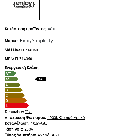
LED Λάμπες G4
Επιδαπέδια Alien Design
Φωτιστικά Οδικού Δικτύου
Ραγοϋλικό Ταινιών LED
Φωτιστικά Μπάνιου-Πινάκων
Καλύματα για προφίλ Αλουμινίου
νέο
Κατάσταση προϊόντος:
Φωτιστικά Ντουλαπιών-Ντουλάπας
EnjoySimplicity
Μάρκα:
SKU Νο.:
EL714060
Φωτάκια Νυκτός
MPN:
EL714060
Ενεργειακή Κλάση
++
A
+
A
A+
A
B
C
D
E
Dimmable:
Όχι
Απόχρωση Φωτισμού:
4000k Φυσικό Λευκό
Κατανάλωση:
10.5Watt
Τάση Volt:
230V
Τύπος Λαμπτήρα:
Αχλάδι A60