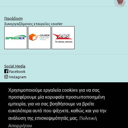
Παράδοση
Συνεργαζόμενες εταιρείες courier
Social Media
Facebook
Instagram
Χρησιμοποιούμε εργαλεία cookies για να σας
Ασφάλεια Συναλλαγών
προσφέρουμε μία κορυφαία προσωποποιημένη
Στις τιμές του καταλόγου μας περιλαμβάνεται ΦΠΑ. Ο καταναλωτής
εμπειρία, για να σας βοηθήσουμε να βρείτε
έχει το δικαίωμα να μην πληρώσει εάν δεν λάβει το νόμιμο
ευκολότερα αυτό που ψάχνετε, καθώς και για την
παραστατικό στοιχείο (απόδειξη ή τιμολόγιο).Συνεργαζόμενες
Πολιτική
τράπεζες για τις συναλλαγές σας.
ανάλυση της επισκεψιμότητάς μας.
Απορρήτου