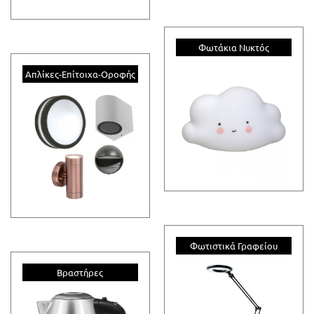
Φωτάκια Νυκτός
Απλίκες-Επίτοιχα-Οροφής
Φωτιστικά Γραφείου
Βραστήρες